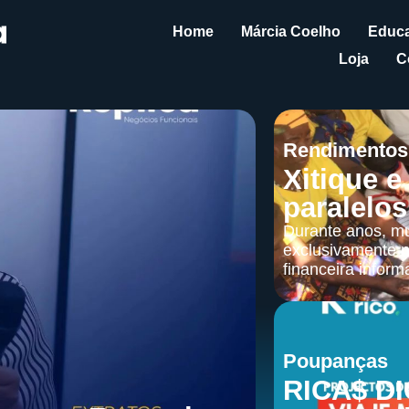
Home
Márcia Coelho
Educa
Loja
C
Rendimentos
Xitique e
paralelos
Durante anos, mu
exclusivamente n
financeira informa
Poupanças
RICA$ DI