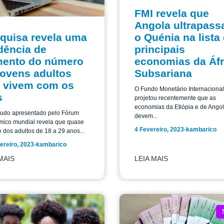
FMI revela que
Angola ultrapass
quisa revela uma
o Quénia na lista
dência de
principais
ento do número
economias da Áfr
jovens adultos
Subsariana
 vivem com os
O Fundo Monetário Internacional
s
projetou recentemente que as
economias da Etiópia e de Ango
udo apresentado pelo Fórum
devem...
ico mundial revela que quase
4 Fevereiro, 2023
-
kambarico
 dos adultos de 18 a 29 anos...
ereiro, 2023
-
kambarico
MAIS
LEIA MAIS