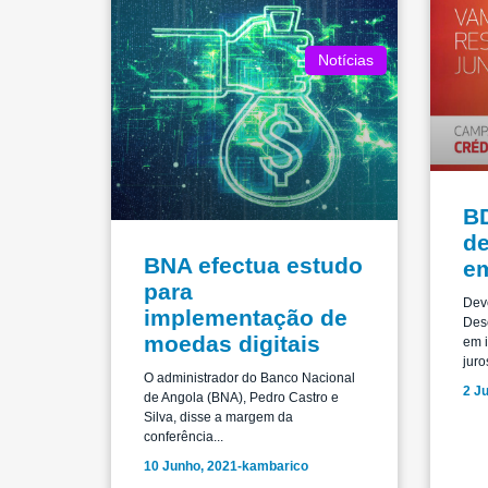
Notícias
BD
de
BNA efectua estudo
e
para
Dev
implementação de
Des
moedas digitais
em 
juro
O administrador do Banco Nacional
2 J
de Angola (BNA), Pedro Castro e
Silva, disse a margem da
conferência...
10 Junho, 2021
-
kambarico