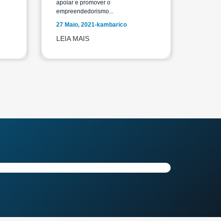
apoiar e promover o
empreendedorismo...
27 Maio, 2021
-
kambarico
LEIA MAIS