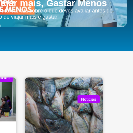
iajar mais, Gastar Menos
 Márcia fala sobre o que deves avaliar antes de
o de viajar mais e gastar
ícias
Notícias