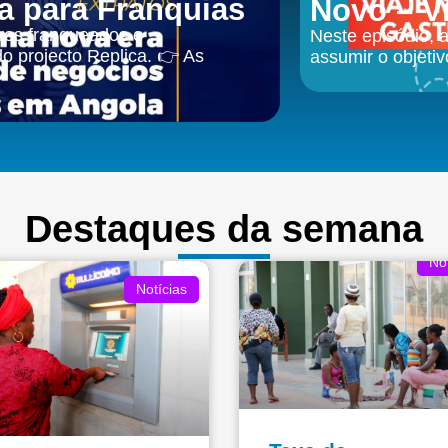
a para Franquias
Novo – V
uros franqueados e
Neste episódio, a
o projecto Replica. 👉 As
assumir o objetiv
Destaques da semana
Not
Notícias