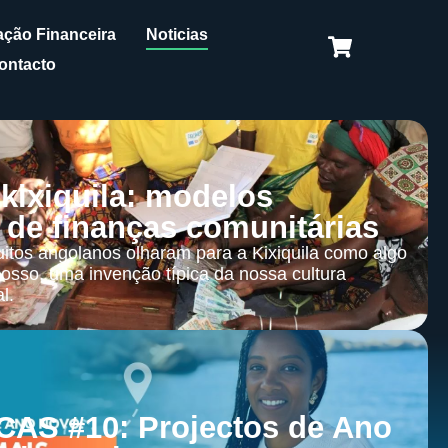
ção Financeira
Noticias
ontacto
 kixiquila: modelos
 de finanças comunitárias
itos angolanos olharam para a Kixiquila como algo
osso, uma invenção típica da nossa cultura
l.
CAS #10: Projectos de Ano