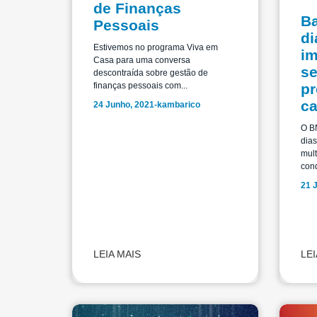
de Finanças
B
Pessoais
di
Estivemos no programa Viva em
im
Casa para uma conversa
se
descontraída sobre gestão de
pr
finanças pessoais com...
ca
24 Junho, 2021
-
kambarico
O B
dias
mult
cond
21 
LEIA MAIS
LEI