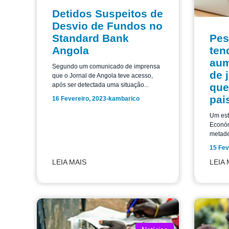
Detidos Suspeitos de
Desvio de Fundos no
Pes
Standard Bank
ten
Angola
aum
Segundo um comunicado de imprensa
de 
que o Jornal de Angola teve acesso,
que
após ser detectada uma situação...
pai
16 Fevereiro, 2023
-
kambarico
Um est
Económ
metade
15 Fev
LEIA MAIS
LEIA 