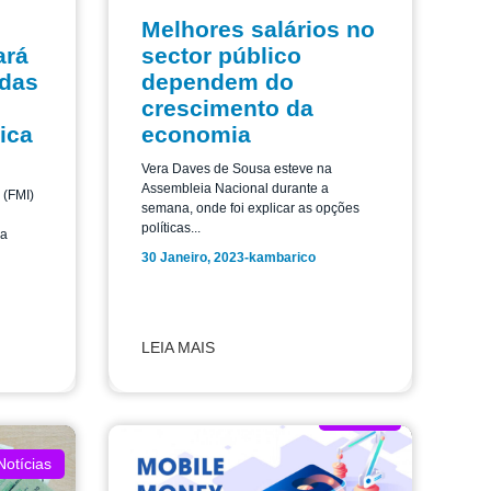
Melhores salários no
ará
sector público
 das
dependem do
crescimento da
ica
economia
Vera Daves de Sousa esteve na
Assembleia Nacional durante a
 (FMI)
semana, onde foi explicar as opções
políticas...
la
30 Janeiro, 2023
-
kambarico
LEIA MAIS
Notícias
Notícias