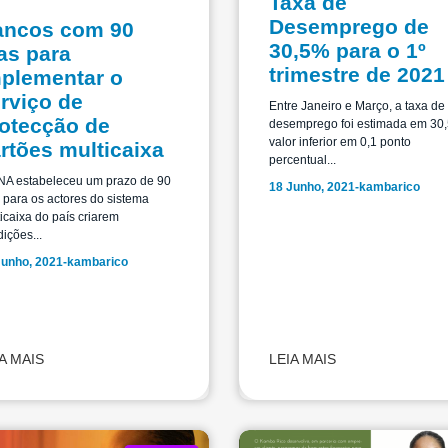
Taxa de
Desemprego de
ancos com 90
30,5% para o 1º
as para
trimestre de 2021
plementar o
rviço de
Entre Janeiro e Março, a taxa de
otecção de
desemprego foi estimada em 30
valor inferior em 0,1 ponto
rtões multicaixa
percentual...
NA estabeleceu um prazo de 90
18 Junho, 2021
-
kambarico
 para os actores do sistema
icaixa do país criarem
ições...
Junho, 2021
-
kambarico
A MAIS
LEIA MAIS
Imp