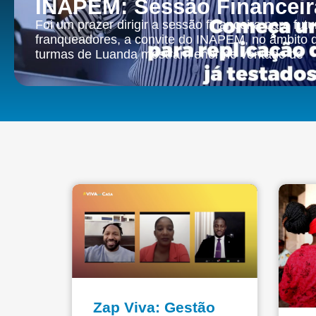
INAPEM: Sessão Financeir
Foi um prazer dirigir a sessão financeira para fut
franqueadores, a convite do INAPEM, no âmbito d
turmas de Luanda mostram enorme vontade de
Imprensa
Zap Viva: Gestão