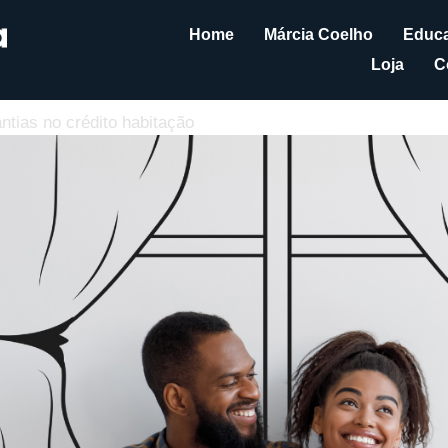
Home
Márcia Coelho
Educa
Loja
C
tias no crédito habitação