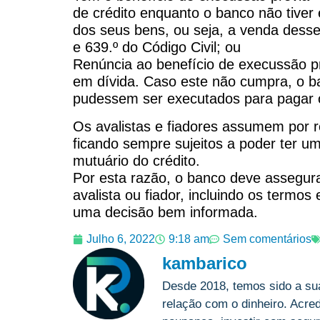
de crédito enquanto o banco não tiver 
dos seus bens, ou seja, a venda desses
e 639.º do Código Civil; ou
Renúncia ao benefício de execussão pr
em dívida. Caso este não cumpra, o b
pudessem ser executados para pagar o 
Os avalistas e fiadores assumem por r
ficando sempre sujeitos a poder ter u
mutuário do crédito.
Por esta razão, o banco deve assegura
avalista ou fiador, incluindo os term
uma decisão bem informada.
Julho 6, 2022
9:18 am
Sem comentários
kambarico
Desde 2018, temos sido a su
relação com o dinheiro. Acre