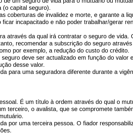
 de um seguro de vida para o mutuário ou mutuári
 (o capital seguro).
as coberturas de invalidez e morte, e garante a liq
o ficar incapacitado e não poder trabalhar/gerar 
ra através da qual irá contratar o seguro de vid
etanto, recomendar a subscrição do seguro atravé
como por exemplo, a redução do custo do crédito.
tal seguro deve ser actualizado em função do valor
ução desse valor.
vida para uma seguradora diferente durante a vigê
ssoal. É um título à ordem através do qual o mut
 um terceiro, o avalista, que se compromete tamb
mutuário.
ada por uma terceira pessoa. O fiador responsabil
ções.