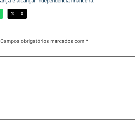
ança e alcançar independência financeira.
X
Campos obrigatórios marcados com
*