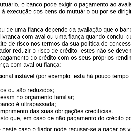
utuário, o banco pode exigir o pagamento ao avalis
 à execução dos bens do mutuário ou por se dirigi
ou de uma fiança depende da avaliação que o ban
 livrança com aval ou uma fiança quando conclui q
ite de risco nos termos da sua política de concess
ador reduzir o risco de crédito, estes não se devem
 pagamento do crédito com os seus próprios rend
nça com aval ou fiança:
sional instável (por exemplo: está há pouco temp
os ou são reduzidos;
esam no orçamento familiar;
 banco é ultrapassada;
mprimento das suas obrigações creditícias.
isto que, em caso de não pagamento do crédito por
 neste caso o fiador pode recusar-se a pagar os 