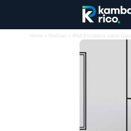
Home
>
Notícias
>
BNA Esclarece sobre Garan