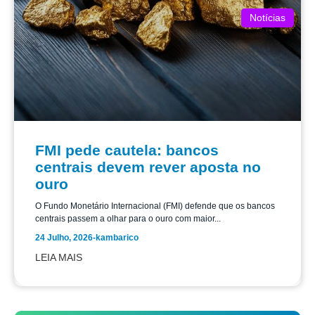
Notícias
FMI pede cautela: bancos
centrais devem rever aposta no
ouro
O Fundo Monetário Internacional (FMI) defende que os bancos
centrais passem a olhar para o ouro com maior...
24 Julho, 2026
-
kambarico
LEIA MAIS