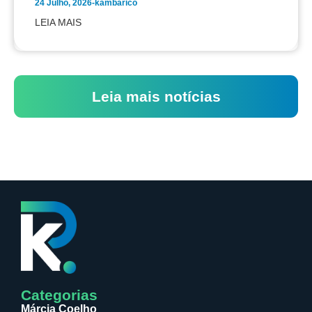
24 Julho, 2026
-
kambarico
LEIA MAIS
Leia mais notícias
Categorias
Márcia Coelho