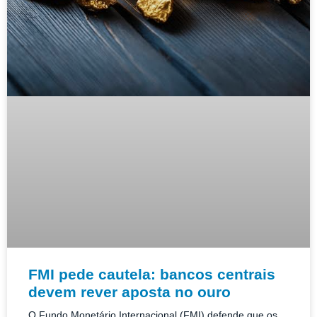
FMI pede cautela: bancos centrais
devem rever aposta no ouro
O Fundo Monetário Internacional (FMI) defende que os