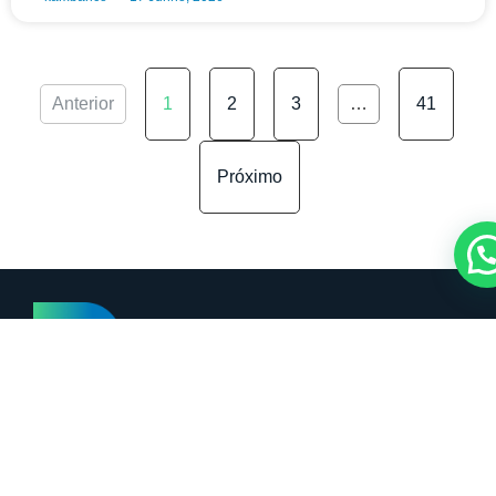
Anterior
1
2
3
…
41
Próximo
Categorias
Márcia Coelho