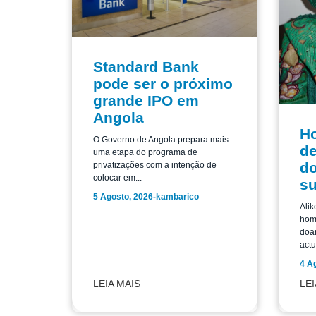
Standard Bank
pode ser o próximo
grande IPO em
Angola
H
O Governo de Angola prepara mais
de
uma etapa do programa de
do
privatizações com a intenção de
colocar em...
su
5 Agosto, 2026
-
kambarico
Alik
home
doar
actu
4 A
LEIA MAIS
LEI