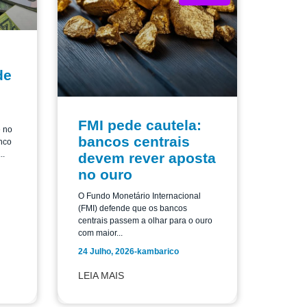
de
FMI pede cautela:
e no
bancos centrais
nco
..
devem rever aposta
no ouro
O Fundo Monetário Internacional
(FMI) defende que os bancos
centrais passem a olhar para o ouro
com maior...
24 Julho, 2026
-
kambarico
LEIA MAIS