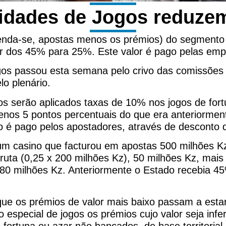
vidades de Jogos reduze
ntenda-se, apostas menos os prémios) do segmento 
ar dos 45% para 25%. Este valor é pago pelas emp
ogos passou esta semana pelo crivo das comissões
lo plenário.
 serão aplicados taxas de 10% nos jogos de fortu
 (menos 5 pontos percentuais do que era anteriorme
é pago pelos apostadores, através de desconto d
um casino que facturou em apostas 500 milhões K
ruta (0,25 x 200 milhões Kz), 50 milhões Kz, mai
m 80 milhões Kz. Anteriormente o Estado recebia 4
ue os prémios de valor mais baixo passam a esta
especial de jogos os prémios cujo valor seja infer
fortuna ou azar não bancados, de base territorial 