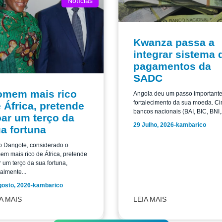
Notícias
Kwanza passa a
integrar sistema 
pagamentos da
SADC
omem mais rico
Angola deu um passo important
fortalecimento da sua moeda. Ci
 África, pretende
bancos nacionais (BAI, BIC, BNI,.
ar um terço da
29 Julho, 2026
-
kambarico
a fortuna
o Dangote, considerado o
m mais rico de África, pretende
 um terço da sua fortuna,
almente...
gosto, 2026
-
kambarico
A MAIS
LEIA MAIS