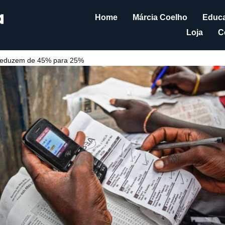
Home
Márcia Coelho
Educa
Loja
C
 reduzem de 45% para 25%