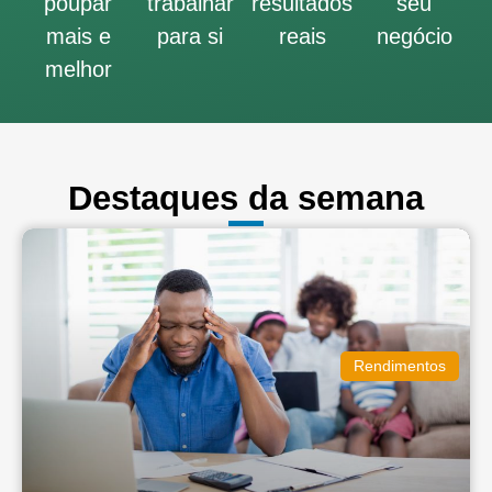
poupar
trabalhar
resultados
seu
mais e
para si
reais
negócio
melhor
Destaques da semana
Rendimentos