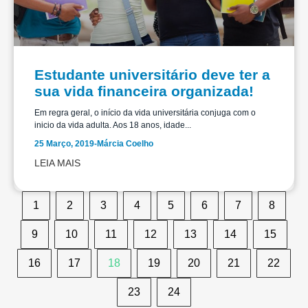
Estudante universitário deve ter a
sua vida financeira organizada!
Em regra geral, o início da vida universitária conjuga com o
inicio da vida adulta. Aos 18 anos, idade...
25 Março, 2019
-
Márcia Coelho
LEIA MAIS
1
2
3
4
5
6
7
8
9
10
11
12
13
14
15
16
17
18
19
20
21
22
23
24