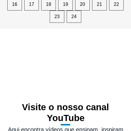
16
17
18
19
20
21
22
23
24
Visite o nosso canal
YouTube
Aqui encontra vídeos que ensinam, inspiram