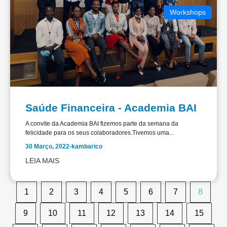
Workshops
Saúde Financeira - Academia BAI
A convite da Academia BAI fizemos parte da semana da
felicidade para os seus colaboradores.Tivemos uma...
30 Março, 2022
-
kambarico
LEIA MAIS
1
2
3
4
5
6
7
8
9
10
11
12
13
14
15