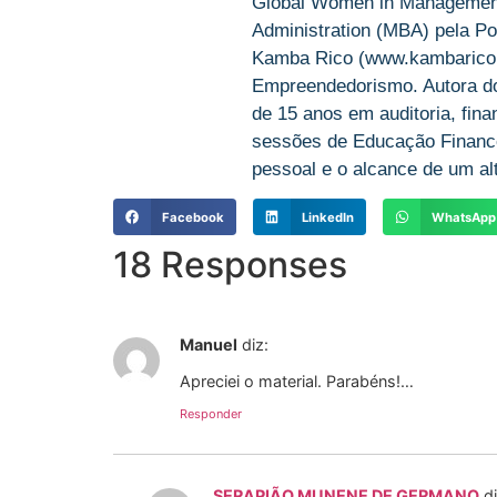
Global Women in Management 
Administration (MBA) pela Po
Kamba Rico (www.kambarico.c
Empreendedorismo. Autora do 
de 15 anos em auditoria, fin
sessões de Educação Finance
pessoal e o alcance de um alt
Facebook
LinkedIn
WhatsApp
18 Responses
Manuel
diz:
Apreciei o material. Parabéns!…
Responder
SERAPIÃO MUNENE DE GERMANO
di