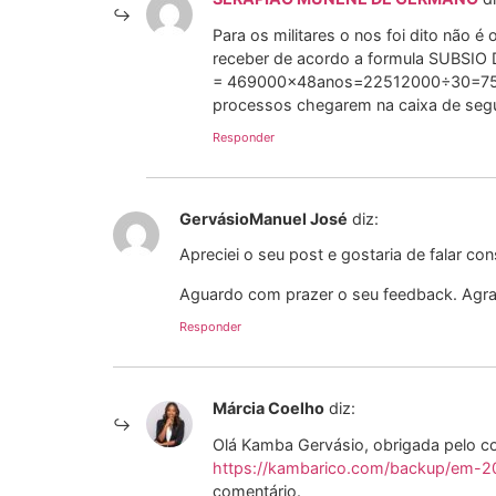
Para os militares o nos foi dito não 
receber de acordo a formula SUBSIO 
= 469000×48anos=22512000÷30=75040
processos chegarem na caixa de segur
Responder
GervásioManuel José
diz:
Apreciei o seu post e gostaria de falar c
Aguardo com prazer o seu feedback. Agra
Responder
Márcia Coelho
diz:
Olá Kamba Gervásio, obrigada pelo co
https://kambarico.com/backup/em-20
comentário.