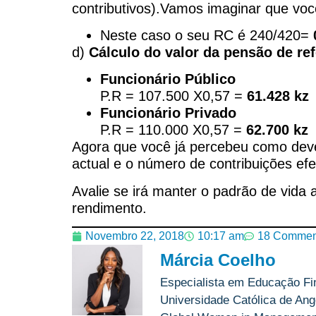
contributivos).Vamos imaginar que vo
Neste caso o seu RC é 240/420=
d)
Cálculo do valor da pensão de r
Funcionário Público
P.R = 107.500 X0,57 =
61.428 kz
Funcionário Privado
P.R = 110.000 X0,57 =
62.700 kz
Agora que você já percebeu como deve c
actual e o número de contribuições efe
Avalie se irá manter o padrão de vida 
rendimento.
Novembro 22, 2018
10:17 am
18 Commen
Márcia Coelho
Especialista em Educação Fi
Universidade Católica de Ango