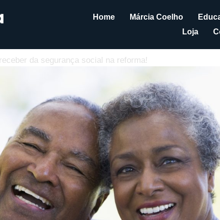
Home
Márcia Coelho
Educa
Loja
C
 receber da segurança social na reforma!