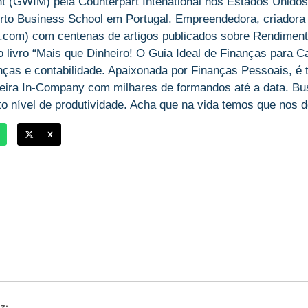
(GWIM) pela Counterpart Intenational nos Estados Unidos
rto Business School em Portugal. Empreendedora, criadora
om) com centenas de artigos publicados sobre Rendiment
livro “Mais que Dinheiro! O Guia Ideal de Finanças para Ca
anças e contabilidade. Apaixonada por Finanças Pessoais, é
ira In-Company com milhares de formandos até a data. Bu
o nível de produtividade. Acha que na vida temos que nos des
X
z: