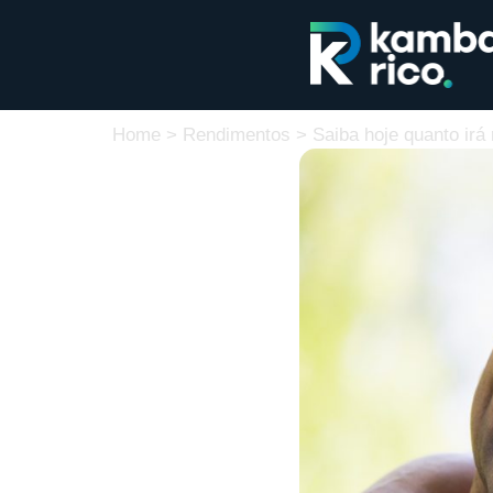
Home
>
Rendimentos
>
Saiba hoje quanto irá