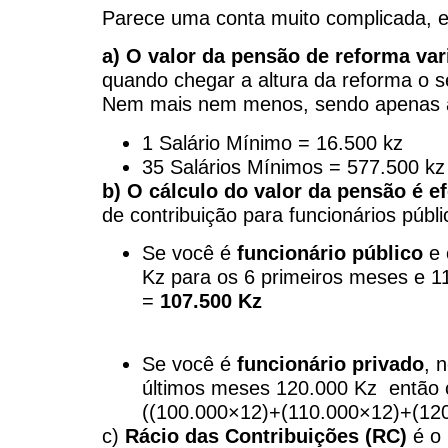
Parece uma conta muito complicada, en
a)
O valor da pensão de reforma var
quando chegar a altura da reforma o se
Nem mais nem menos, sendo apenas act
1 Salário Mínimo = 16.500 kz
35 Salários Mínimos = 577.500 kz
b) O cálculo do valor da pensão é 
de contribuição para funcionários públ
Se você é
funcionário público
e 
Kz para os 6 primeiros meses e 1
=
107.500 Kz
Se você é
funcionário privado
, 
últimos meses 120.000 Kz então 
((100.000×12)+(110.000×12)+(120
c)
Rácio das Contribuições (RC)
é o