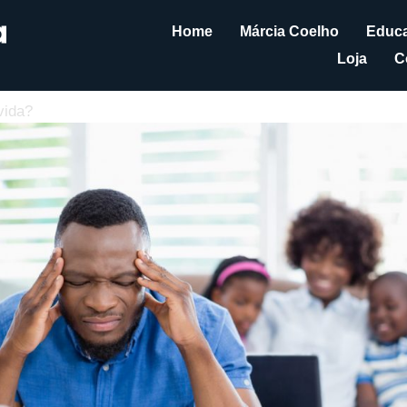
Home
Márcia Coelho
Educa
Loja
C
vida?