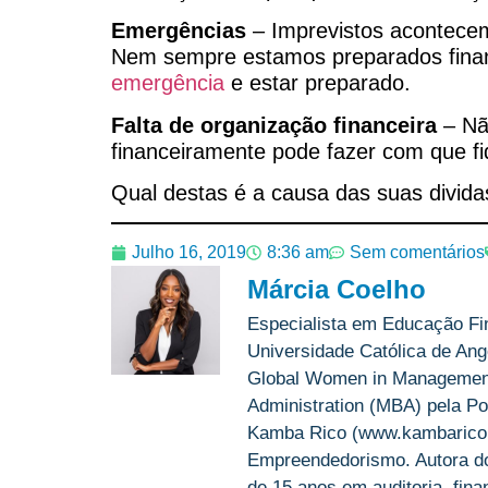
Emergências
– Imprevistos acontecem
Nem sempre estamos preparados finan
emergência
e estar preparado.
Falta de organização financeira
– Nã
financeiramente pode fazer com que fi
Qual destas é a causa das suas divida
Julho 16, 2019
8:36 am
Sem comentários
Márcia Coelho
Especialista em Educação Fi
Universidade Católica de Ango
Global Women in Management 
Administration (MBA) pela Po
Kamba Rico (www.kambarico.c
Empreendedorismo. Autora do 
de 15 anos em auditoria, fin