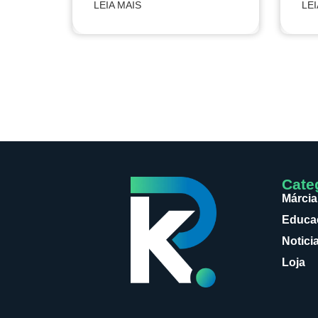
LEIA MAIS
LEI
Cate
Márcia
Educaç
Notici
Loja