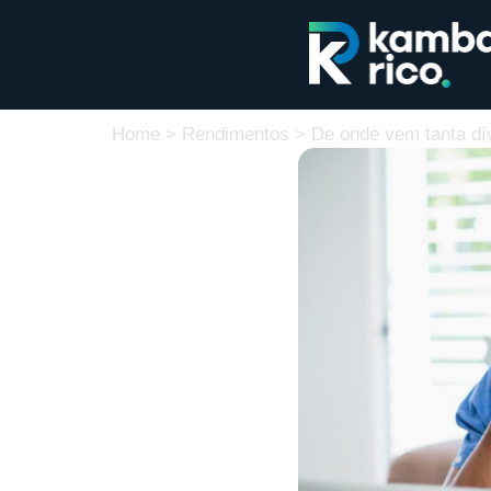
Home
>
Rendimentos
>
De onde vem tanta dí