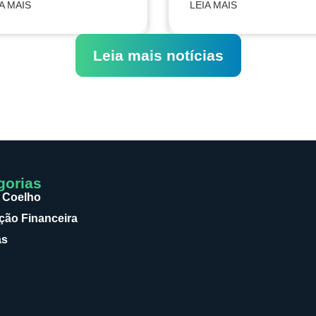
A MAIS
LEIA MAIS
Leia mais notícias
gorias
 Coelho
ão Financeira
as