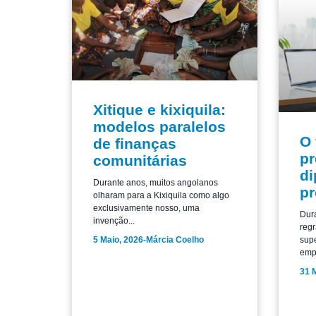
Xitique e kixiquila:
modelos paralelos
O 
de finanças
pr
comunitárias
di
Durante anos, muitos angolanos
pr
olharam para a Kixiquila como algo
exclusivamente nosso, uma
Dur
invenção...
regr
5 Maio, 2026
-
Márcia Coelho
supe
empr
31 