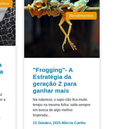
entos
Rendimentos
a
"Frogging"- A
da
Estratégia da
geração Z para
ganhar mais
az
er a
Na natureza, o sapo não fica muito
tempo na mesma folha: salta sempre
em busca de algo melhor.
Inspirada...
o
15 Outubro, 2025
-
Márcia Coelho