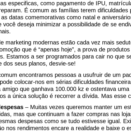
as especificas, como pagamento de IPU, matrícula
eparam. É comum as famílias terem dificuldades
 as datas comemorativas como natal e aniversári
você deseja minimizar a possibilidade de se endiv
ais.
de marketing modernas estão cada vez mais sedut
omoção que é “apenas hoje”, a prova de produtos
s. Estamos a ser programados para cair no que se
e dos seus planos, desvie-se!
comum encontramos pessoas a usufruir de um pad
 pode colocar-nos em sérias dificuldades financei
a amigo que ganhava 100.000 kz e ostentava uma 
os a única solução é recorrer a dívida. Mas esse 
despesas
– Muitas vezes queremos manter um esti
idas, mas que continuam a fazer compras nas loj
smas despesas como se tudo estivesse igual. E
nos rendimentos encare a realidade e baixe o est