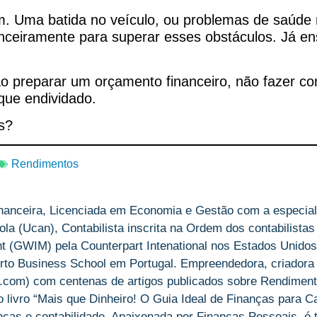
. Uma batida no veículo, ou problemas de saúde n
ceiramente para superar esses obstáculos. Já e
o preparar um orçamento financeiro, não fazer co
que endividado.
s?
Rendimentos
nanceira, Licenciada em Economia e Gestão com a especial
la (Ucan), Contabilista inscrita na Ordem dos contabilistas
(GWIM) pela Counterpart Intenational nos Estados Unidos
rto Business School em Portugal. Empreendedora, criadora
om) com centenas de artigos publicados sobre Rendiment
livro “Mais que Dinheiro! O Guia Ideal de Finanças para Ca
anças e contabilidade. Apaixonada por Finanças Pessoais, é