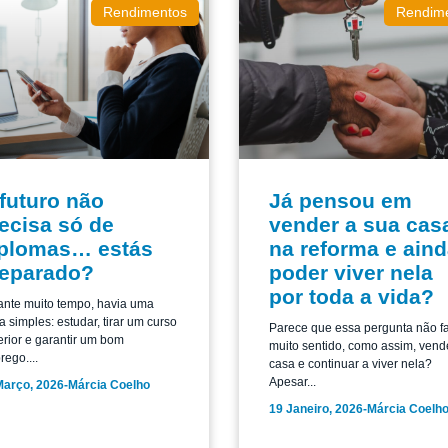
Rendimentos
Rendim
futuro não
Já pensou em
ecisa só de
vender a sua cas
plomas… estás
na reforma e ain
eparado?
poder viver nela
por toda a vida?
ante muito tempo, havia uma
a simples: estudar, tirar um curso
Parece que essa pergunta não f
rior e garantir um bom
muito sentido, como assim, vend
ego....
casa e continuar a viver nela?
Apesar...
Março, 2026
-
Márcia Coelho
19 Janeiro, 2026
-
Márcia Coelh