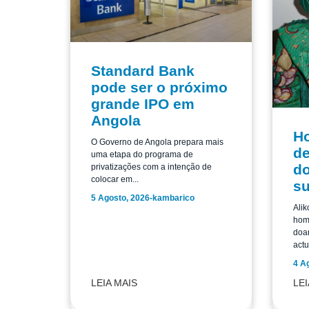
Standard Bank
pode ser o próximo
grande IPO em
Angola
H
O Governo de Angola prepara mais
de
uma etapa do programa de
do
privatizações com a intenção de
colocar em...
su
5 Agosto, 2026
-
kambarico
Alik
home
doar
actu
4 A
LEIA MAIS
LEI