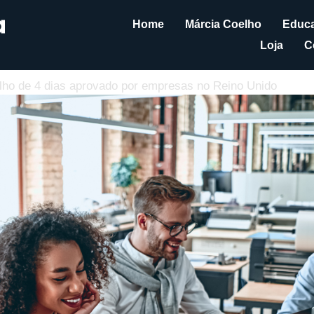
Home
Márcia Coelho
Educa
Loja
C
lho de 4 dias aprovado por empresas no Reino Unido