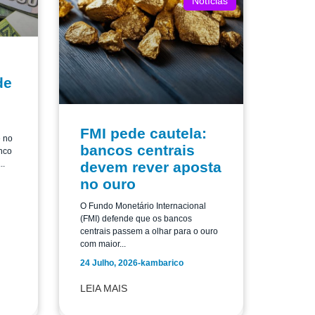
Notícias
de
FMI pede cautela:
e no
bancos centrais
nco
..
devem rever aposta
no ouro
O Fundo Monetário Internacional
(FMI) defende que os bancos
centrais passem a olhar para o ouro
com maior...
24 Julho, 2026
-
kambarico
LEIA MAIS