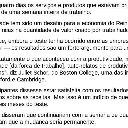
quatro dias os serviços e produtos que estavam cr
io de uma semana inteira de trabalho.
dade tem sido um desafio para a economia do Reino
ricas na quantidade de valor criado por trabalhad
ue, embora o teste tenha ocorrido entre as empre
r — os resultados são um forte argumento para u
exatamente o que aconteceu com a produtividade
ade [da força de trabalho], auto-relatos de produti
”, diz Juliet Schor, do Boston College, uma das i
xford e Cambridge.
pantes dissesse estar satisfeita com os resultad
s sobre as receitas. Mas isso é um indício de q
is meses do teste.
 disseram que continuariam com a semana de qua
ram que a mudança seria permanente.