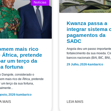
Notícias
Kwanza passa a
integrar sistema 
pagamentos da
SADC
omem mais rico
Angola deu um passo important
fortalecimento da sua moeda. Ci
 África, pretende
bancos nacionais (BAI, BIC, BNI,.
ar um terço da
29 Julho, 2026
-
kambarico
a fortuna
o Dangote, considerado o
m mais rico de África, pretende
 um terço da sua fortuna,
almente...
gosto, 2026
-
kambarico
A MAIS
LEIA MAIS