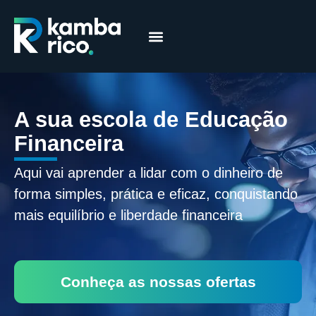
Márcia Coelho
Educação Financeira
A sua escola de Educação
Financeira
Aqui vai aprender a lidar com o dinheiro de
forma simples, prática e eficaz, conquistando
mais equilíbrio e liberdade financeira
Conheça as nossas ofertas