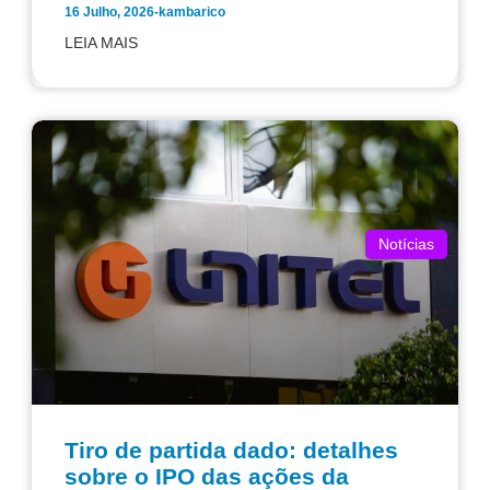
16 Julho, 2026
-
kambarico
LEIA MAIS
Notícias
Tiro de partida dado: detalhes
sobre o IPO das ações da