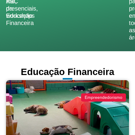
ABC
line,
pa
da
presenciais,
pr
Educação
workshops
e
Financeira
to
a
ár
Educação Financeira
Empreendedorismo