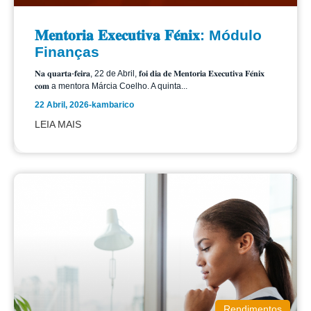
𝐌𝐞𝐧𝐭𝐨𝐫𝐢𝐚 𝐄𝐱𝐞𝐜𝐮𝐭𝐢𝐯𝐚 𝐅𝐞́𝐧𝐢𝐱: Módulo
Finanças
𝐍𝐚 𝐪𝐮𝐚𝐫𝐭𝐚-𝐟𝐞𝐢𝐫𝐚, 22 de Abril, 𝐟𝐨𝐢 𝐝𝐢𝐚 𝐝𝐞 𝐌𝐞𝐧𝐭𝐨𝐫𝐢𝐚 𝐄𝐱𝐞𝐜𝐮𝐭𝐢𝐯𝐚 𝐅𝐞́𝐧𝐢𝐱
𝐜𝐨𝐦 a mentora Márcia Coelho. A quinta...
22 Abril, 2026
-
kambarico
LEIA MAIS
Rendimentos