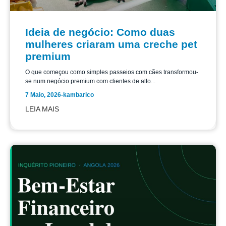
Ideia de negócio: Como duas
mulheres criaram uma creche pet
premium
O que começou como simples passeios com cães transformou-
se num negócio premium com clientes de alto...
7 Maio, 2026
-
kambarico
LEIA MAIS