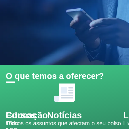
O que temos a oferecer?
Educação
Cursos
Notícias
L
Todo
On-
Todos os assuntos que afectam o seu bolso
Li