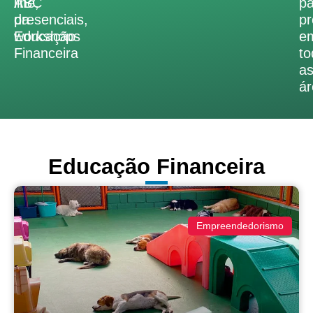
ABC
line,
pa
da
presenciais,
pr
Educação
workshops
e
Financeira
to
a
ár
Educação Financeira
Empreendedorismo