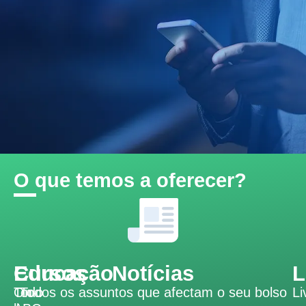
O que temos a oferecer?
Educação
Cursos
Notícias
L
Todo
On-
Todos os assuntos que afectam o seu bolso
Li