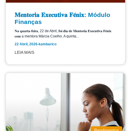
𝐌𝐞𝐧𝐭𝐨𝐫𝐢𝐚 𝐄𝐱𝐞𝐜𝐮𝐭𝐢𝐯𝐚 𝐅𝐞́𝐧𝐢𝐱: Módulo
Finanças
𝐍𝐚 𝐪𝐮𝐚𝐫𝐭𝐚-𝐟𝐞𝐢𝐫𝐚, 22 de Abril, 𝐟𝐨𝐢 𝐝𝐢𝐚 𝐝𝐞 𝐌𝐞𝐧𝐭𝐨𝐫𝐢𝐚 𝐄𝐱𝐞𝐜𝐮𝐭𝐢𝐯𝐚 𝐅𝐞́𝐧𝐢𝐱
𝐜𝐨𝐦 a mentora Márcia Coelho. A quinta...
22 Abril, 2026
-
kambarico
LEIA MAIS
Rendimentos