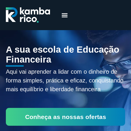
Márcia Coelho
Educação Financeira
A sua escola de Educação
Financeira
Aqui vai aprender a lidar com o dinheiro de
forma simples, prática e eficaz, conquistando
mais equilíbrio e liberdade financeira
Conheça as nossas ofertas