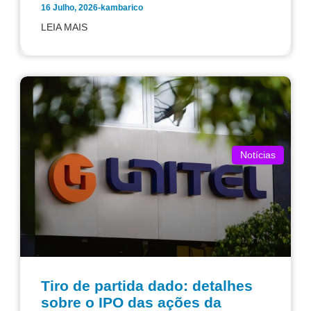
16 Julho, 2026
-
kambarico
LEIA MAIS
Notícias
Tiro de partida dado: detalhes
sobre o IPO das ações da