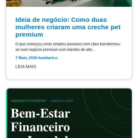
Ideia de negócio: Como duas
mulheres criaram uma creche pet
premium
O que começou como simples passeios com cães transformou-
se num negócio premium com clientes de alto...
7 Maio, 2026
-
kambarico
LEIA MAIS