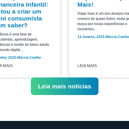
nanceira Infantil:
Mais!
tou a criar um
Viajar mais é um dos desejos ma
ni consumista
comuns de quase todos, muita g
em saber?
busca por novas experiências e
momentos...
fância é uma fase de
14 Janeiro, 2025
-
Márcia Coelh
cobertas, aprendizagem,
uências e molde do futuro adulto.
undo digital,...
unho, 2025
-
Márcia Coelho
A MAIS
LEIA MAIS
Leia mais notícias