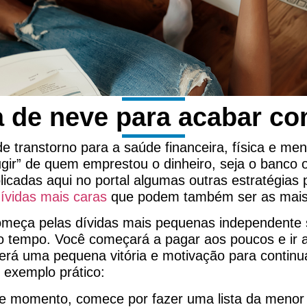
 de neve para acabar co
e transtorno para a saúde financeira, física e me
gir” de quem emprestou o dinheiro, seja o banco o
icadas aqui no portal algumas outras estratégias 
ívidas mais caras
que podem também ser as mais
omeça pelas dívidas mais pequenas independente 
do tempo. Você começará a pagar aos poucos e ir
rá uma pequena vitória e motivação para continua
 exemplo prático:
te momento, comece por fazer uma lista da menor