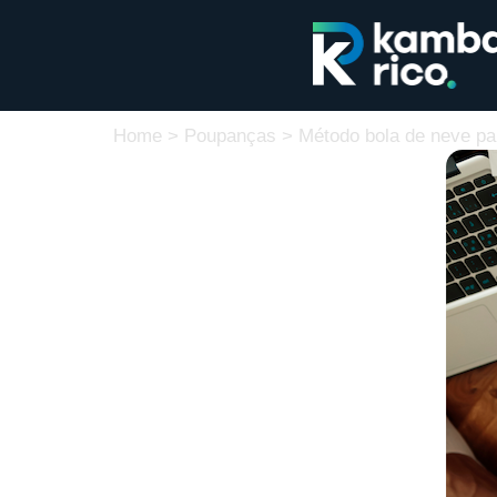
Home
>
Poupanças
>
Método bola de neve pa