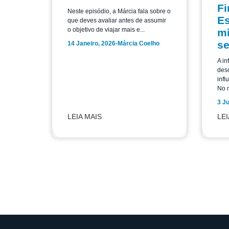
Fi
Neste episódio, a Márcia fala sobre o
Es
que deves avaliar antes de assumir
o objetivo de viajar mais e...
mi
s
14 Janeiro, 2026
-
Márcia Coelho
A in
des
infl
No m
3 J
LEIA MAIS
LEI