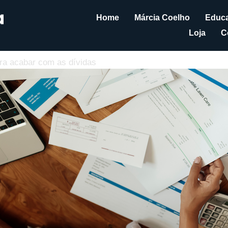
Home
Márcia Coelho
Educa
Loja
C
ra acabar com as dívidas