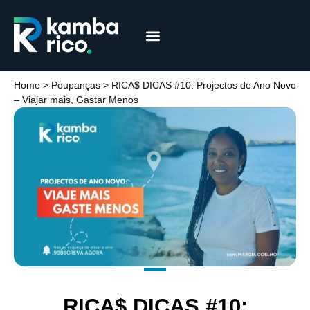
Márcia Coelho
Educação Financeira
Home
>
Poupanças
>
RICA$ DICAS #10: Projectos de Ano Novo
– Viajar mais, Gastar Menos
RICA$ DICAS #10: