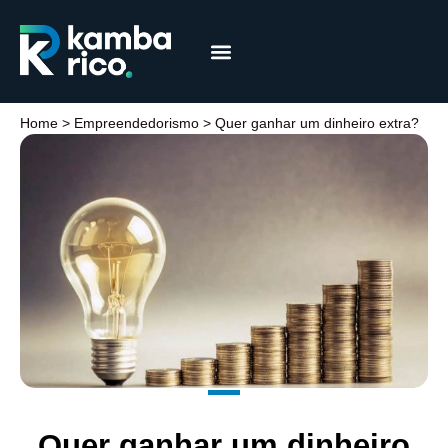
Márcia Coelho
Educação Financeira
Home
>
Empreendedorismo
>
Quer ganhar um dinheiro extra?
Quer ganhar um dinheiro