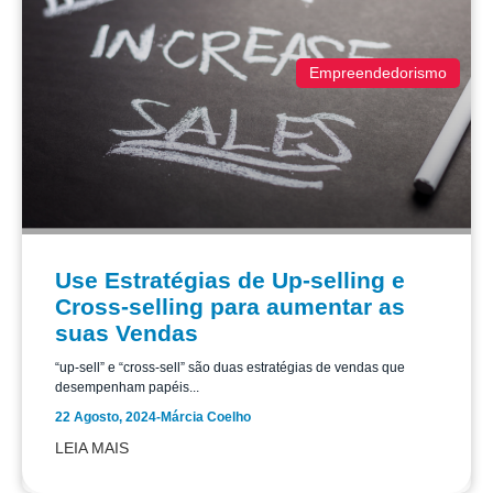
Empreendedorismo
Use Estratégias de Up-selling e
Cross-selling para aumentar as
suas Vendas
“up-sell” e “cross-sell” são duas estratégias de vendas que
desempenham papéis...
22 Agosto, 2024
-
Márcia Coelho
LEIA MAIS