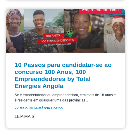
Empreendedorismo
10 Passos para candidatar-se ao
concurso 100 Anos, 100
Empreendedores by Total
Energies Angola
Se é empreendedor ou empreendedora, tem mais de 18 anos e
é residente em qualquer uma das províncias...
22 Maio, 2024
-
Márcia Coelho
LEIA MAIS