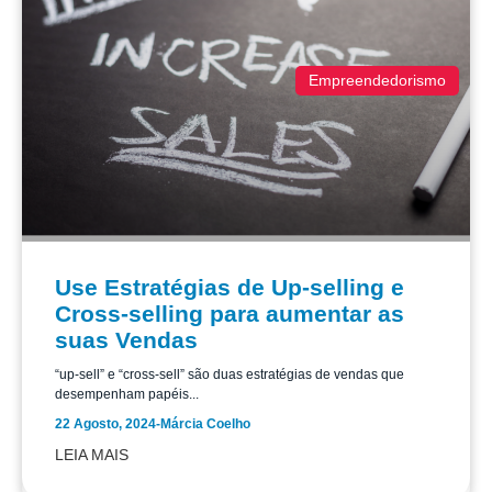
Empreendedorismo
Use Estratégias de Up-selling e
Cross-selling para aumentar as
suas Vendas
“up-sell” e “cross-sell” são duas estratégias de vendas que
desempenham papéis...
22 Agosto, 2024
-
Márcia Coelho
LEIA MAIS