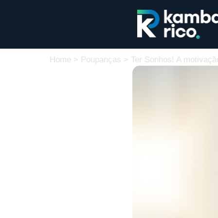
Home
>
Poupanças
>
Ter Sonhos! A motivaçã