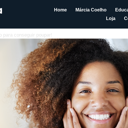
Home
Márcia Coelho
Educa
Loja
C
o para conseguir poupar!