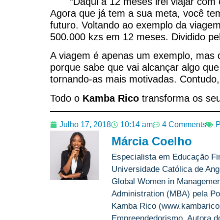
“Daqui a 12 meses irei viajar co
Agora que já tem a sua meta, você te
futuro. Voltando ao exemplo da viage
500.000 kzs em 12 meses. Dividido pel
A viagem é apenas um exemplo, mas de
porque sabe que vai alcançar algo qu
tornando-as mais motivadas. Contudo,
Todo o
Kamba Rico
transforma os seu
Julho 17, 2018
10:14 am
4 Comments
P
Márcia Coelho
Especialista em Educação Fi
Universidade Católica de Ango
Global Women in Management 
Administration (MBA) pela Po
Kamba Rico (www.kambarico.c
Empreendedorismo. Autora do 