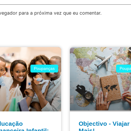
avegador para a próxima vez que eu comentar.
Poupanças
Poupa
ducação
Objectivo - Viajar
nanceira Infantil:
Mais!