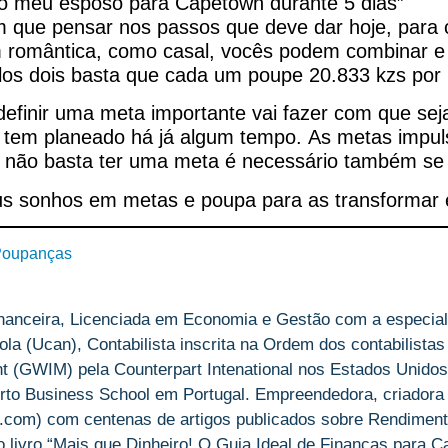
m o meu esposo para Capetown durante 5 dias”
m que pensar nos passos que deve dar hoje, para 
m romântica, como casal, vocês podem combinar e 
os dois basta que cada um poupe 20.833 kzs por mê
finir uma meta importante vai fazer com que sej
e tem planeado há já algum tempo. As metas impul
 não basta ter uma meta é necessário também se
s sonhos em metas e poupa para as transformar 
oupanças
nanceira, Licenciada em Economia e Gestão com a especial
la (Ucan), Contabilista inscrita na Ordem dos contabilistas
(GWIM) pela Counterpart Intenational nos Estados Unidos
rto Business School em Portugal. Empreendedora, criadora
om) com centenas de artigos publicados sobre Rendiment
livro “Mais que Dinheiro! O Guia Ideal de Finanças para Ca