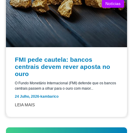
Notícias
FMI pede cautela: bancos
centrais devem rever aposta no
ouro
O Fundo Monetário Internacional (FMI) defende que os bancos
centrais passem a olhar para o ouro com maior...
24 Julho, 2026
-
kambarico
LEIA MAIS