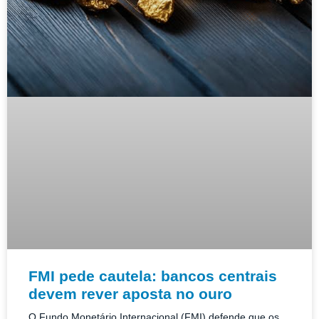
FMI pede cautela: bancos centrais
devem rever aposta no ouro
O Fundo Monetário Internacional (FMI) defende que os