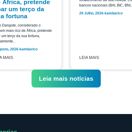
fortalecimento da sua moeda. Ci
 África, pretende
bancos nacionais (BAI, BIC, BNI,.
ar um terço da
29 Julho, 2026
-
kambarico
a fortuna
o Dangote, considerado o
m mais rico de África, pretende
 um terço da sua fortuna,
almente...
gosto, 2026
-
kambarico
A MAIS
LEIA MAIS
Leia mais notícias
gorias