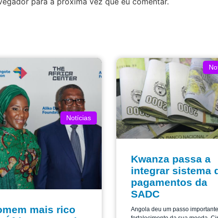
avegador para a próxima vez que eu comentar.
Not
Notícias
Kwanza passa a
integrar sistema 
pagamentos da
SADC
omem mais rico
Angola deu um passo important