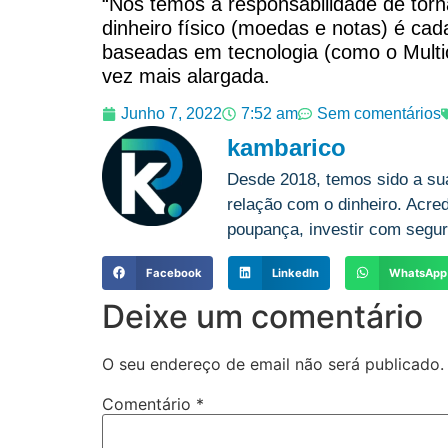
“Nós temos a responsabilidade de torn
dinheiro físico (moedas e notas) é cad
baseadas em tecnologia (como o Multic
vez mais alargada.
Junho 7, 2022
7:52 am
Sem comentários
kambarico
Desde 2018, temos sido a su
relação com o dinheiro. Acre
poupança, investir com segur
Facebook
LinkedIn
WhatsApp
Deixe um comentário
O seu endereço de email não será publicado.
Comentário
*