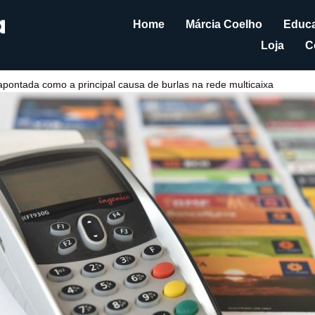
Home
Márcia Coelho
Educa
Loja
C
l) apontada como a principal causa de burlas na rede multicaixa