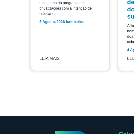
de
uma etapa do programa de
do
privatizações com a intenção de
colocar em...
su
5 Agosto, 2026
-
kambarico
Alik
home
doar
actu
4 A
LEIA MAIS
LEI
Cate