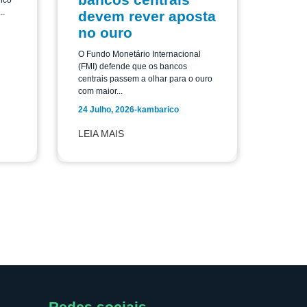
nco
..
devem rever aposta
no ouro
O Fundo Monetário Internacional
(FMI) defende que os bancos
centrais passem a olhar para o ouro
com maior...
24 Julho, 2026
-
kambarico
LEIA MAIS
Redes sociais