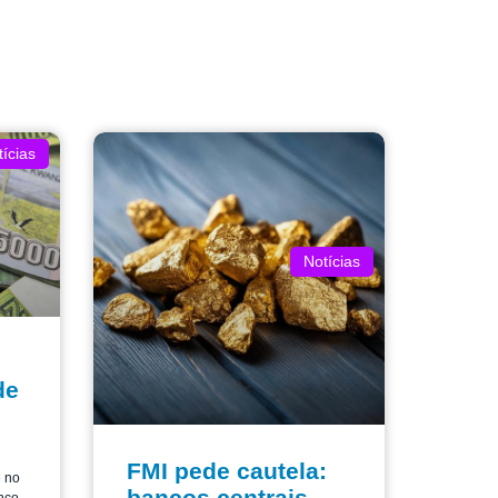
ícias
Notícias
de
FMI pede cautela:
e no
bancos centrais