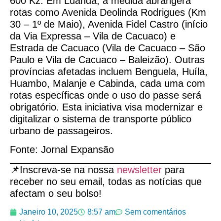
600 Kz. Em Luanda, a medida abrangerá
rotas como Avenida Deolinda Rodrigues (Km
30 – 1º de Maio), Avenida Fidel Castro (início
da Via Expressa – Vila de Cacuaco) e
Estrada de Cacuaco (Vila de Cacuaco – São
Paulo e Vila de Cacuaco – Baleizão). Outras
províncias afetadas incluem Benguela, Huíla,
Huambo, Malanje e Cabinda, cada uma com
rotas específicas onde o uso do passe será
obrigatório. Esta iniciativa visa modernizar e
digitalizar o sistema de transporte público
urbano de passageiros.
Fonte: Jornal Expansão
📌Inscreva-se na nossa
newsletter
para
receber no seu email, todas as notícias que
afectam o seu bolso!
Janeiro 10, 2025
8:57 am
Sem comentários