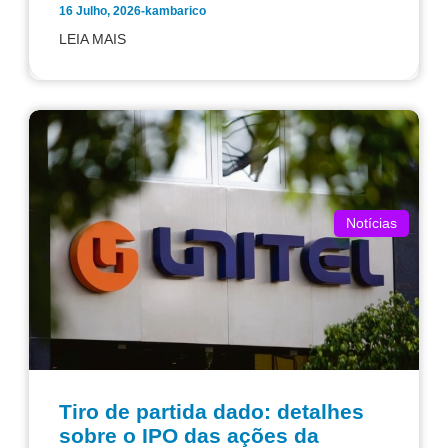
16 Julho, 2026
-
kambarico
LEIA MAIS
Notícias
Tiro de partida dado: detalhes
sobre o IPO das ações da