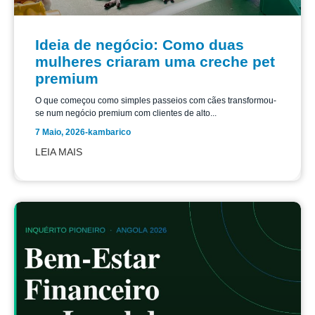
Ideia de negócio: Como duas
mulheres criaram uma creche pet
premium
O que começou como simples passeios com cães transformou-
se num negócio premium com clientes de alto...
7 Maio, 2026
-
kambarico
LEIA MAIS