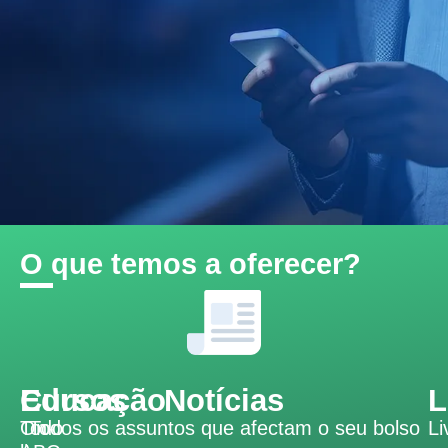
O que temos a oferecer?
Educação
Cursos
Notícias
L
Todo
On-
Todos os assuntos que afectam o seu bolso
Li