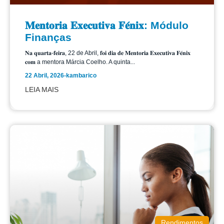
𝐌𝐞𝐧𝐭𝐨𝐫𝐢𝐚 𝐄𝐱𝐞𝐜𝐮𝐭𝐢𝐯𝐚 𝐅𝐞́𝐧𝐢𝐱: Módulo
Finanças
𝐍𝐚 𝐪𝐮𝐚𝐫𝐭𝐚-𝐟𝐞𝐢𝐫𝐚, 22 de Abril, 𝐟𝐨𝐢 𝐝𝐢𝐚 𝐝𝐞 𝐌𝐞𝐧𝐭𝐨𝐫𝐢𝐚 𝐄𝐱𝐞𝐜𝐮𝐭𝐢𝐯𝐚 𝐅𝐞́𝐧𝐢𝐱
𝐜𝐨𝐦 a mentora Márcia Coelho. A quinta...
22 Abril, 2026
-
kambarico
LEIA MAIS
Rendimentos