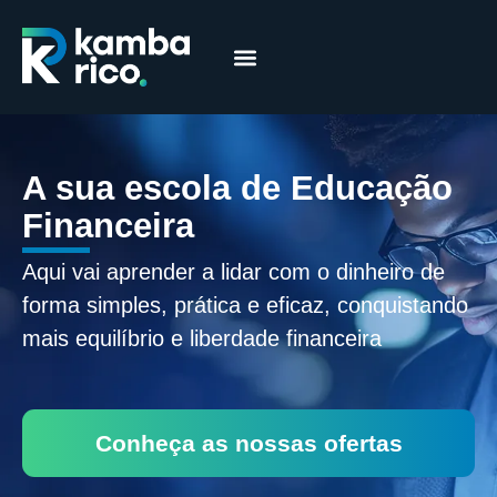
Márcia Coelho
Educação Financeira
A sua escola de Educação
Financeira
Aqui vai aprender a lidar com o dinheiro de
forma simples, prática e eficaz, conquistando
mais equilíbrio e liberdade financeira
Conheça as nossas ofertas