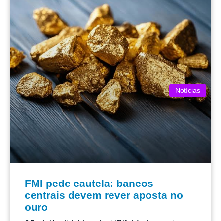
Notícias
FMI pede cautela: bancos
centrais devem rever aposta no
ouro