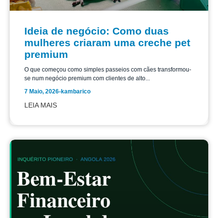
Ideia de negócio: Como duas
mulheres criaram uma creche pet
premium
O que começou como simples passeios com cães transformou-
se num negócio premium com clientes de alto...
7 Maio, 2026
-
kambarico
LEIA MAIS