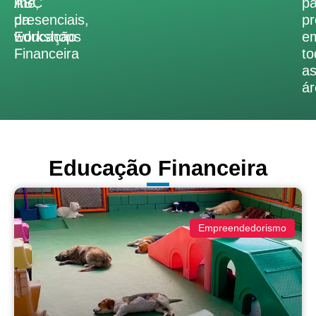
ABC
line,
pa
da
presenciais,
pr
Educação
workshops
e
Financeira
to
a
ár
Educação Financeira
Empreendedorismo