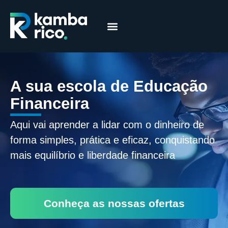
Márcia Coelho
Educação Financeira
A sua escola de Educação
Financeira
Aqui vai aprender a lidar com o dinheiro de
forma simples, prática e eficaz, conquistando
mais equilíbrio e liberdade financeira
Conheça as nossas ofertas