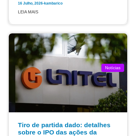
16 Julho, 2026
-
kambarico
LEIA MAIS
Notícias
Tiro de partida dado: detalhes
sobre o IPO das ações da