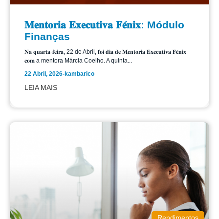
𝐌𝐞𝐧𝐭𝐨𝐫𝐢𝐚 𝐄𝐱𝐞𝐜𝐮𝐭𝐢𝐯𝐚 𝐅𝐞́𝐧𝐢𝐱: Módulo
Finanças
𝐍𝐚 𝐪𝐮𝐚𝐫𝐭𝐚-𝐟𝐞𝐢𝐫𝐚, 22 de Abril, 𝐟𝐨𝐢 𝐝𝐢𝐚 𝐝𝐞 𝐌𝐞𝐧𝐭𝐨𝐫𝐢𝐚 𝐄𝐱𝐞𝐜𝐮𝐭𝐢𝐯𝐚 𝐅𝐞́𝐧𝐢𝐱
𝐜𝐨𝐦 a mentora Márcia Coelho. A quinta...
22 Abril, 2026
-
kambarico
LEIA MAIS
Rendimentos