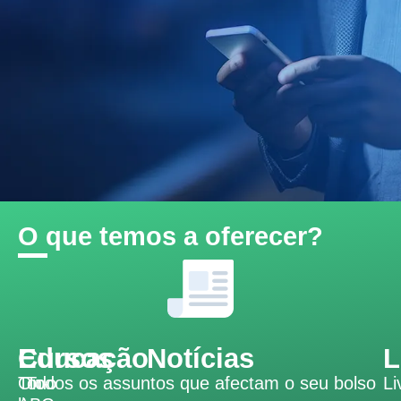
O que temos a oferecer?
Educação
Cursos
Notícias
L
Todo
On-
Todos os assuntos que afectam o seu bolso
Li