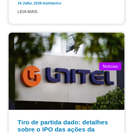
16 Julho, 2026
-
kambarico
LEIA MAIS
Notícias
Tiro de partida dado: detalhes
sobre o IPO das ações da