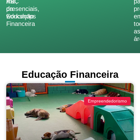
ABC
line,
pa
da
presenciais,
pr
Educação
workshops
e
Financeira
to
a
ár
Educação Financeira
Empreendedorismo