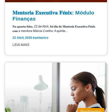
𝐌𝐞𝐧𝐭𝐨𝐫𝐢𝐚 𝐄𝐱𝐞𝐜𝐮𝐭𝐢𝐯𝐚 𝐅𝐞́𝐧𝐢𝐱: Módulo
Finanças
𝐍𝐚 𝐪𝐮𝐚𝐫𝐭𝐚-𝐟𝐞𝐢𝐫𝐚, 22 de Abril, 𝐟𝐨𝐢 𝐝𝐢𝐚 𝐝𝐞 𝐌𝐞𝐧𝐭𝐨𝐫𝐢𝐚 𝐄𝐱𝐞𝐜𝐮𝐭𝐢𝐯𝐚 𝐅𝐞́𝐧𝐢𝐱
𝐜𝐨𝐦 a mentora Márcia Coelho. A quinta...
22 Abril, 2026
-
kambarico
LEIA MAIS
Rendimentos