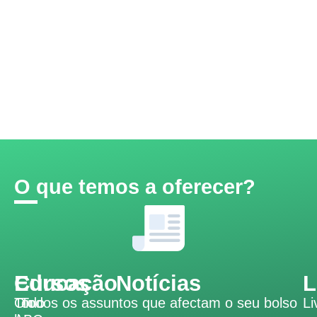
O que temos a oferecer?
Educação
Cursos
Notícias
L
Todo
On-
Todos os assuntos que afectam o seu bolso
Li