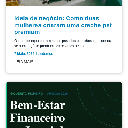
Ideia de negócio: Como duas
mulheres criaram uma creche pet
premium
O que começou como simples passeios com cães transformou-
se num negócio premium com clientes de alto...
7 Maio, 2026
-
kambarico
LEIA MAIS