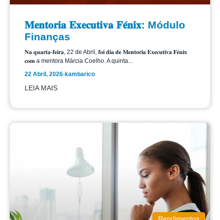
𝐌𝐞𝐧𝐭𝐨𝐫𝐢𝐚 𝐄𝐱𝐞𝐜𝐮𝐭𝐢𝐯𝐚 𝐅𝐞́𝐧𝐢𝐱: Módulo
Finanças
𝐍𝐚 𝐪𝐮𝐚𝐫𝐭𝐚-𝐟𝐞𝐢𝐫𝐚, 22 de Abril, 𝐟𝐨𝐢 𝐝𝐢𝐚 𝐝𝐞 𝐌𝐞𝐧𝐭𝐨𝐫𝐢𝐚 𝐄𝐱𝐞𝐜𝐮𝐭𝐢𝐯𝐚 𝐅𝐞́𝐧𝐢𝐱
𝐜𝐨𝐦 a mentora Márcia Coelho. A quinta...
22 Abril, 2026
-
kambarico
LEIA MAIS
Rendimentos