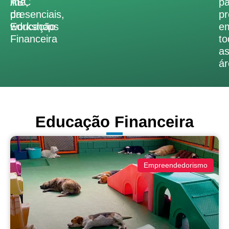
ABC
line,
pa
da
presenciais,
pr
Educação
workshops
e
Financeira
to
a
ár
Educação Financeira
Empreendedorismo