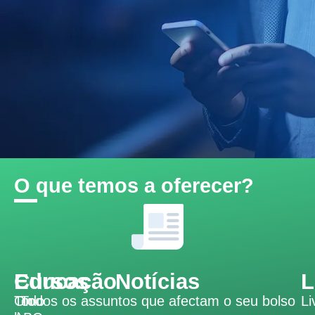
O que temos a oferecer?
Educação
Cursos
Notícias
L
Todo
On-
Todos os assuntos que afectam o seu bolso
Li