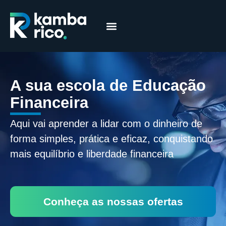
Márcia Coelho
Educação Financeira
A sua escola de Educação
Financeira
Aqui vai aprender a lidar com o dinheiro de
forma simples, prática e eficaz, conquistando
mais equilíbrio e liberdade financeira
Conheça as nossas ofertas