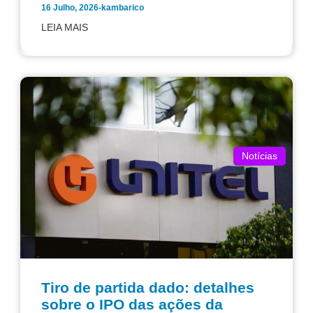
16 Julho, 2026
-
kambarico
LEIA MAIS
Notícias
Tiro de partida dado: detalhes
sobre o IPO das ações da