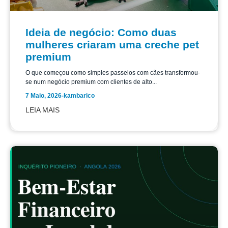
Ideia de negócio: Como duas
mulheres criaram uma creche pet
premium
O que começou como simples passeios com cães transformou-
se num negócio premium com clientes de alto...
7 Maio, 2026
-
kambarico
LEIA MAIS