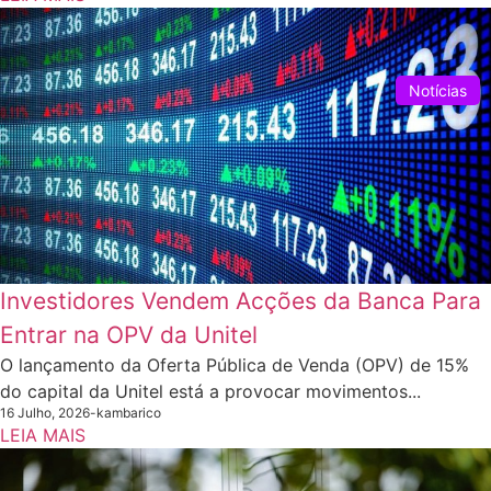
Notícias
Investidores Vendem Acções da Banca Para
Entrar na OPV da Unitel
O lançamento da Oferta Pública de Venda (OPV) de 15%
do capital da Unitel está a provocar movimentos...
16 Julho, 2026
-
kambarico
LEIA MAIS