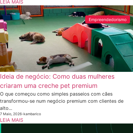
LEIA MAIS
Empreendedorismo
Ideia de negócio: Como duas mulheres
criaram uma creche pet premium
O que começou como simples passeios com cães
transformou-se num negócio premium com clientes de
alto...
7 Maio, 2026
-
kambarico
LEIA MAIS