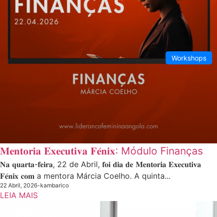
Workshops
𝐌𝐞𝐧𝐭𝐨𝐫𝐢𝐚 𝐄𝐱𝐞𝐜𝐮𝐭𝐢𝐯𝐚 𝐅𝐞́𝐧𝐢𝐱: Módulo Finanças
𝐍𝐚 𝐪𝐮𝐚𝐫𝐭𝐚-𝐟𝐞𝐢𝐫𝐚, 22 de Abril, 𝐟𝐨𝐢 𝐝𝐢𝐚 𝐝𝐞 𝐌𝐞𝐧𝐭𝐨𝐫𝐢𝐚 𝐄𝐱𝐞𝐜𝐮𝐭𝐢𝐯𝐚
𝐅𝐞́𝐧𝐢𝐱 𝐜𝐨𝐦 a mentora Márcia Coelho. A quinta...
22 Abril, 2026
-
kambarico
LEIA MAIS