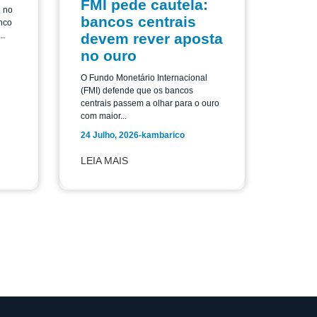
FMI pede cautela:
e no
bancos centrais
nco
..
devem rever aposta
no ouro
O Fundo Monetário Internacional
(FMI) defende que os bancos
centrais passem a olhar para o ouro
com maior...
24 Julho, 2026
-
kambarico
LEIA MAIS