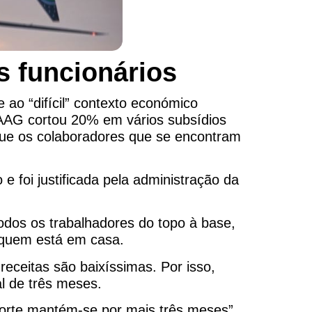
s funcionários
 ao “difícil” contexto económico
 TAAG cortou 20% em vários subsídios
 que os colaboradores que se encontram
 foi justificada pela administração da
odos os trabalhadores do topo à base,
a quem está em casa.
eceitas são baixíssimas. Por isso,
al de três meses.
corte mantém-se por mais três meses”,