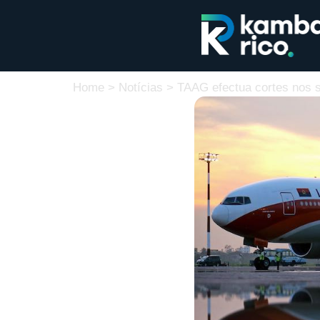
Home
>
Notícias
>
TAAG efectua cortes nos subsídios 