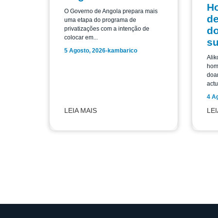
H
O Governo de Angola prepara mais
de
uma etapa do programa de
do
privatizações com a intenção de
colocar em...
su
5 Agosto, 2026
-
kambarico
Alik
home
doar
actu
4 A
LEIA MAIS
LEI