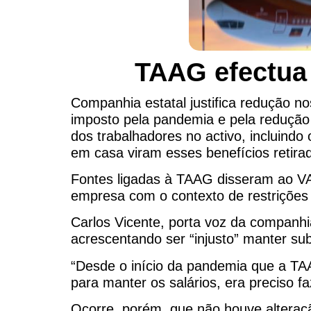
TAAG efectua 
Companhia estatal justifica redução no
imposto pela pandemia e pela redução 
dos trabalhadores no activo, incluind
em casa viram esses benefícios retir
Fontes ligadas à TAAG disseram ao VAL
empresa com o contexto de restrições 
Carlos Vicente, porta voz da companhi
acrescentando ser “injusto” manter su
“Desde o início da pandemia que a TAA
para manter os salários, era preciso f
Ocorre, porém, que não houve alteraç