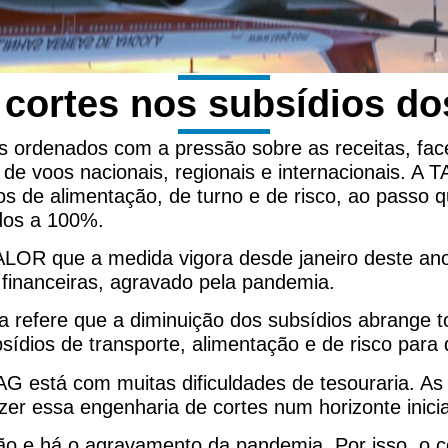
cortes nos subsídios do
s ordenados com a pressão sobre as receitas, face
de voos nacionais, regionais e internacionais. A
o os de alimentação, de turno e de risco, ao passo
ados a 100%.
OR que a medida vigora desde janeiro deste ano e
financeiras, agravado pela pandemia.
a refere que a diminuição dos subsídios abrange t
bsídios de transporte, alimentação e de risco par
G está com muitas dificuldades de tesouraria. As r
azer essa engenharia de cortes num horizonte inici
ão e há o agravamento da pandemia. Por isso, o 