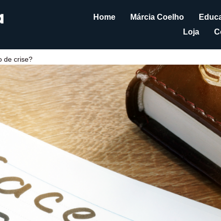
Home
Márcia Coelho
Educa
Loja
C
o de crise?