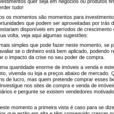
nvestimentos quer seja em negócios ou produtos fi
erder tudo!
os os momentos são momentos para investimentos
rtunidades que podem ser aproveitadas por trás d
estariam disponíveis em períodos de crescimento 
ua volta, veja aqui algumas sugestões:
mais simples que pode fazer neste momento, se p
valiar se o dinheiro está bem aplicado, podendo 
ar o impacto da crise no seu poder de compra.
 uma quantidade enorme de imóveis a venda e es
to, vivenda ou loja a preços abaixo de mercado. 
ns de lucro, mas quem pretende comprar esses be
 Investigue nos sites de compra e venda de imóve
ários e pergunte se existem vendedores motivados
ste momento a primeira vista é caso para se dize
os que estão em alta e têm conseguido crescer no