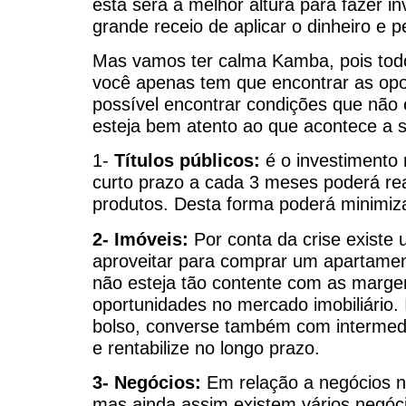
esta será a melhor altura para fazer i
grande receio de aplicar o dinheiro e p
Mas vamos ter calma Kamba, pois tod
você apenas tem que encontrar as opo
possível encontrar condições que não 
esteja bem atento ao que acontece a s
1-
Títulos públicos:
é o investimento 
curto prazo a cada 3 meses poderá rea
produtos. Desta forma poderá minimiz
2- Imóveis:
Por conta da crise existe
aproveitar para comprar um apartamen
não esteja tão contente com as marge
oportunidades no mercado imobiliário.
bolso, converse também com intermedi
e rentabilize no longo prazo.
3- Negócios:
Em relação a negócios ne
mas ainda assim existem vários negóci