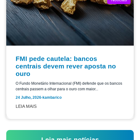
FMI pede cautela: bancos
centrais devem rever aposta no
ouro
O Fundo Monetário Internacional (FMI) defende que os bancos
centrais passem a olhar para o ouro com maior...
24 Julho, 2026
-
kambarico
LEIA MAIS
Leia mais notícias