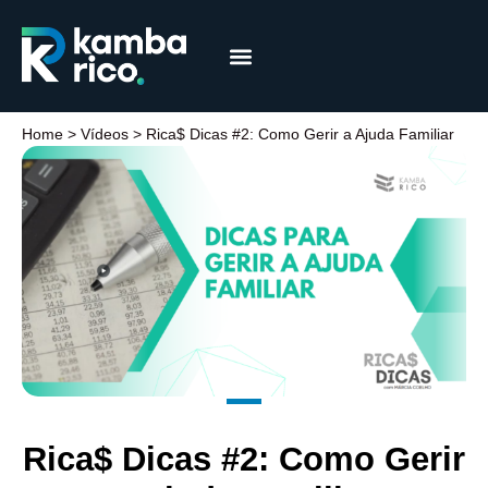
Márcia Coelho
Educação Financeira
Home
>
Vídeos
>
Rica$ Dicas #2: Como Gerir a Ajuda Familiar
Rica$ Dicas #2: Como Gerir