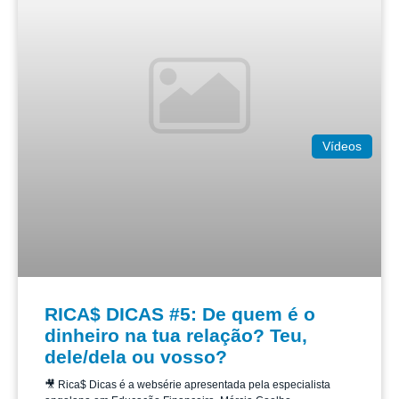
Vídeos
RICA$ DICAS #5: De quem é o
dinheiro na tua relação? Teu,
dele/dela ou vosso?
🎥 Rica$ Dicas é a websérie apresentada pela especialista