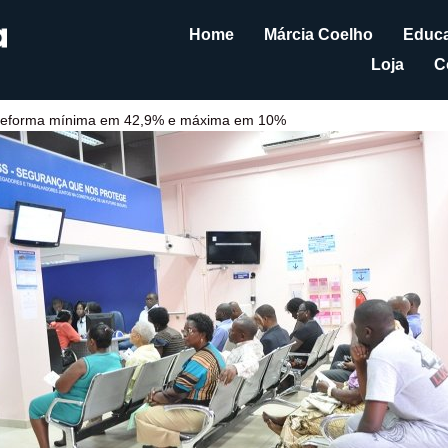
Home
Márcia Coelho
Educa
Loja
C
 reforma mínima em 42,9% e máxima em 10%