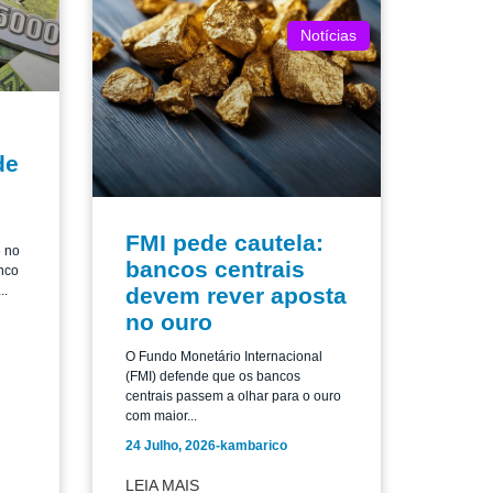
Notícias
de
FMI pede cautela:
e no
bancos centrais
nco
..
devem rever aposta
no ouro
O Fundo Monetário Internacional
(FMI) defende que os bancos
centrais passem a olhar para o ouro
com maior...
24 Julho, 2026
-
kambarico
LEIA MAIS