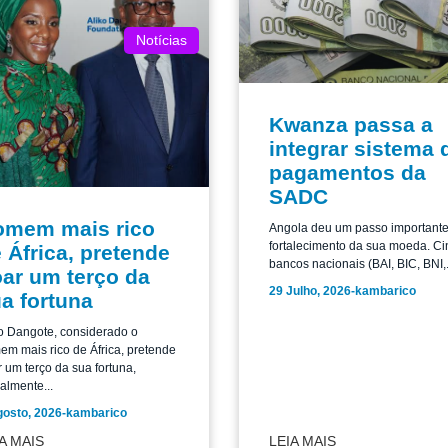
Notícias
Kwanza passa a
integrar sistema 
pagamentos da
SADC
omem mais rico
Angola deu um passo important
fortalecimento da sua moeda. Ci
 África, pretende
bancos nacionais (BAI, BIC, BNI,.
ar um terço da
29 Julho, 2026
-
kambarico
a fortuna
o Dangote, considerado o
m mais rico de África, pretende
 um terço da sua fortuna,
almente...
gosto, 2026
-
kambarico
A MAIS
LEIA MAIS