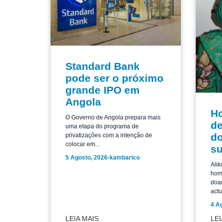
Standard Bank
pode ser o próximo
grande IPO em
Angola
H
O Governo de Angola prepara mais
de
uma etapa do programa de
do
privatizações com a intenção de
colocar em...
su
5 Agosto, 2026
-
kambarico
Alik
home
doar
actu
4 A
LEIA MAIS
LEI