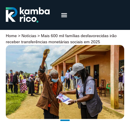
Márcia Coelho
Educação Financeira
Home
>
Notícias
>
Mais 600 mil famílias desfavorecidas irão
receber transferências monetárias sociais em 2025