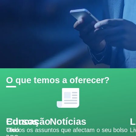
O que temos a oferecer?
Educação
Cursos
Notícias
L
Todo
On-
Todos os assuntos que afectam o seu bolso
Li