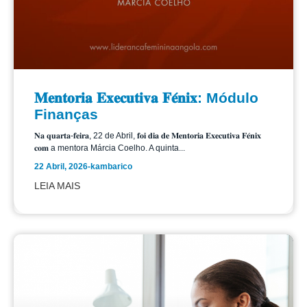
𝐌𝐞𝐧𝐭𝐨𝐫𝐢𝐚 𝐄𝐱𝐞𝐜𝐮𝐭𝐢𝐯𝐚 𝐅𝐞́𝐧𝐢𝐱: Módulo
Finanças
𝐍𝐚 𝐪𝐮𝐚𝐫𝐭𝐚-𝐟𝐞𝐢𝐫𝐚, 22 de Abril, 𝐟𝐨𝐢 𝐝𝐢𝐚 𝐝𝐞 𝐌𝐞𝐧𝐭𝐨𝐫𝐢𝐚 𝐄𝐱𝐞𝐜𝐮𝐭𝐢𝐯𝐚 𝐅𝐞́𝐧𝐢𝐱
𝐜𝐨𝐦 a mentora Márcia Coelho. A quinta...
22 Abril, 2026
-
kambarico
LEIA MAIS