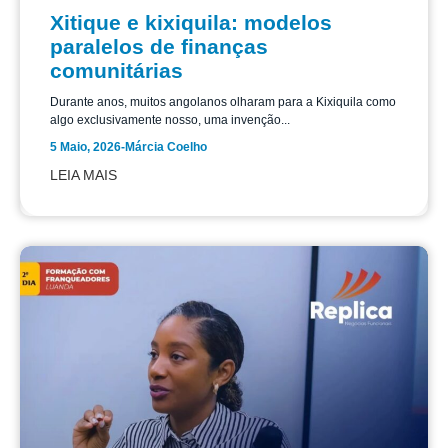
Xitique e kixiquila: modelos
paralelos de finanças
comunitárias
Durante anos, muitos angolanos olharam para a Kixiquila como
algo exclusivamente nosso, uma invenção...
5 Maio, 2026
-
Márcia Coelho
LEIA MAIS