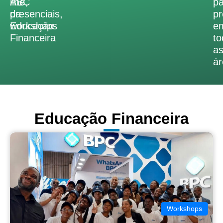
ABC
line,
pa
da
presenciais,
pr
Educação
workshops
e
Financeira
to
a
ár
Educação Financeira
Workshops