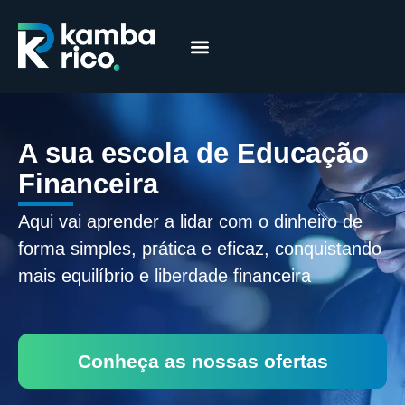
Márcia Coelho
Educação Financeira
A sua escola de Educação
Financeira
Aqui vai aprender a lidar com o dinheiro de
forma simples, prática e eficaz, conquistando
mais equilíbrio e liberdade financeira
Conheça as nossas ofertas