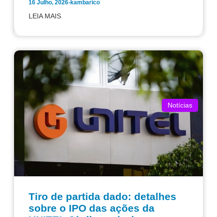
16 Julho, 2026
-
kambarico
LEIA MAIS
Notícias
Tiro de partida dado: detalhes
sobre o IPO das ações da