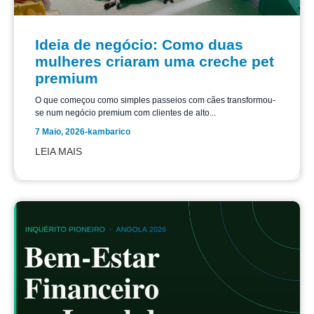
Ideia de negócio: Como duas
mulheres criaram uma creche pet
premium
O que começou como simples passeios com cães transformou-
se num negócio premium com clientes de alto...
7 Maio, 2026
-
kambarico
LEIA MAIS