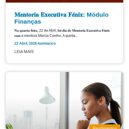
𝐌𝐞𝐧𝐭𝐨𝐫𝐢𝐚 𝐄𝐱𝐞𝐜𝐮𝐭𝐢𝐯𝐚 𝐅𝐞́𝐧𝐢𝐱: Módulo
Finanças
𝐍𝐚 𝐪𝐮𝐚𝐫𝐭𝐚-𝐟𝐞𝐢𝐫𝐚, 22 de Abril, 𝐟𝐨𝐢 𝐝𝐢𝐚 𝐝𝐞 𝐌𝐞𝐧𝐭𝐨𝐫𝐢𝐚 𝐄𝐱𝐞𝐜𝐮𝐭𝐢𝐯𝐚 𝐅𝐞́𝐧𝐢𝐱
𝐜𝐨𝐦 a mentora Márcia Coelho. A quinta...
22 Abril, 2026
-
kambarico
LEIA MAIS
Rendimentos