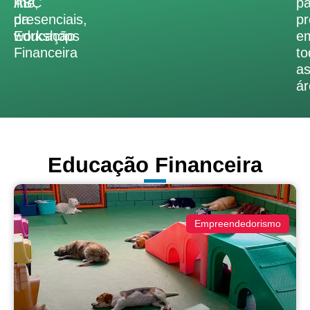
ABC
line,
pa
da
presenciais,
pr
Educação
workshops
e
Financeira
to
a
ár
Educação Financeira
Empreendedorismo