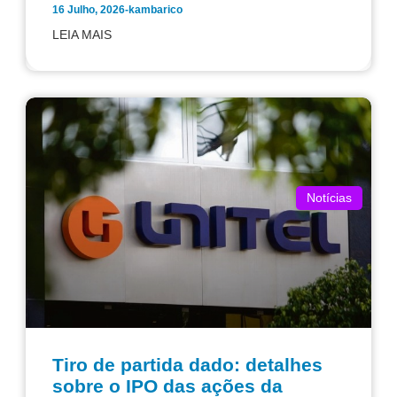
16 Julho, 2026
-
kambarico
LEIA MAIS
Notícias
Tiro de partida dado: detalhes
sobre o IPO das ações da