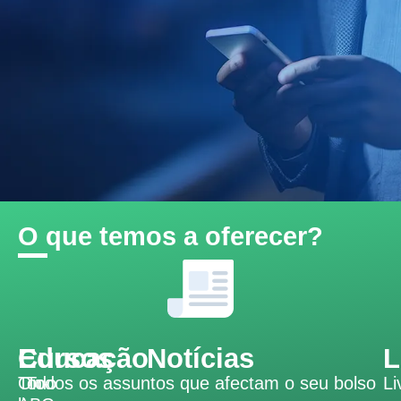
O que temos a oferecer?
Educação
Cursos
Notícias
L
Todo
On-
Todos os assuntos que afectam o seu bolso
Li