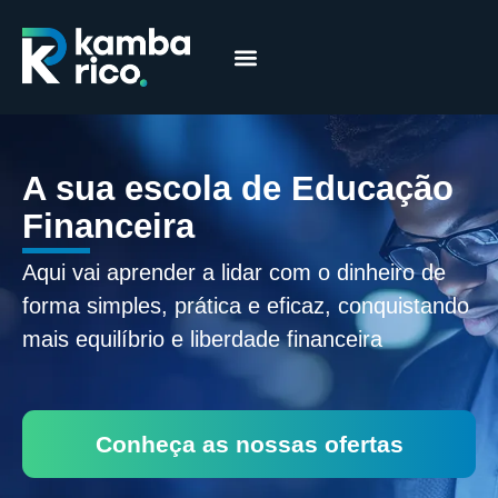
Márcia Coelho
Educação Financeira
A sua escola de Educação
Financeira
Aqui vai aprender a lidar com o dinheiro de
forma simples, prática e eficaz, conquistando
mais equilíbrio e liberdade financeira
Conheça as nossas ofertas