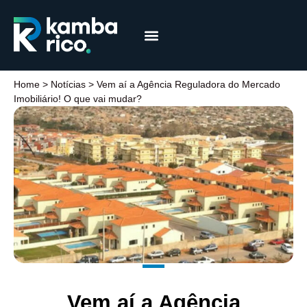
Márcia Coelho
Educação Financeira
Home
>
Notícias
>
Vem aí a Agência Reguladora do Mercado
Imobiliário! O que vai mudar?
Vem aí a Agência