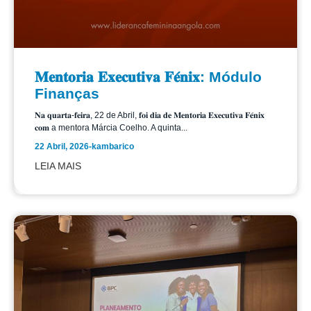
𝐌𝐞𝐧𝐭𝐨𝐫𝐢𝐚 𝐄𝐱𝐞𝐜𝐮𝐭𝐢𝐯𝐚 𝐅𝐞́𝐧𝐢𝐱: Módulo
Finanças
𝐍𝐚 𝐪𝐮𝐚𝐫𝐭𝐚-𝐟𝐞𝐢𝐫𝐚, 22 de Abril, 𝐟𝐨𝐢 𝐝𝐢𝐚 𝐝𝐞 𝐌𝐞𝐧𝐭𝐨𝐫𝐢𝐚 𝐄𝐱𝐞𝐜𝐮𝐭𝐢𝐯𝐚 𝐅𝐞́𝐧𝐢𝐱
𝐜𝐨𝐦 a mentora Márcia Coelho. A quinta...
22 Abril, 2026
-
kambarico
LEIA MAIS