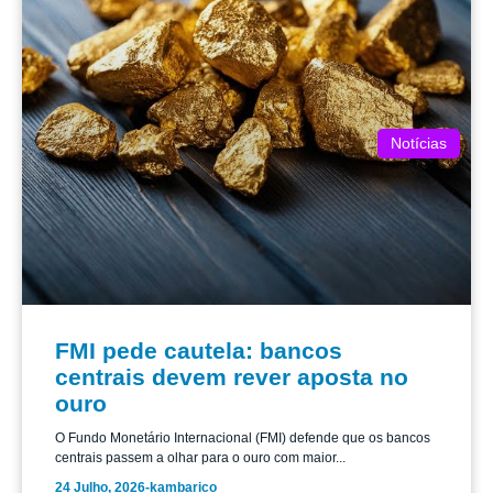
Notícias
FMI pede cautela: bancos
centrais devem rever aposta no
ouro
O Fundo Monetário Internacional (FMI) defende que os bancos
centrais passem a olhar para o ouro com maior...
24 Julho, 2026
-
kambarico