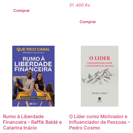
de
Avaliação
5
31 .400
Kz
0
Comprar
de
5
Comprar
Rumo à Liberdade
O Líder como Motivador e
Financeira – Raffik Baldé e
Influenciador de Pessoas –
Catarina Inácio
Pedro Cosmo