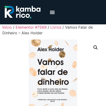
Márcia Coelho
Educação Financeira
Início
/
Elementor #7569
/
Livros
/ Vamos Falar de
Dinheiro – Alex Holder