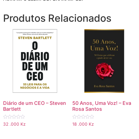
Produtos Relacionados
Diário de um CEO – Steven
50 Anos, Uma Voz! – Eva
Bartlett
Rosa Santos
Avaliação
Avaliação
32 .000
Kz
18 .000
Kz
0
0
de
de
5
5