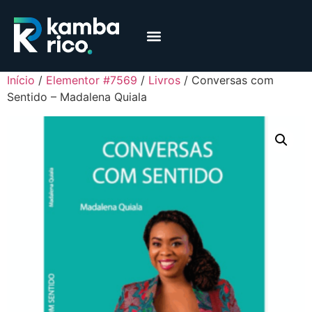
Márcia Coelho
Educação Financeira
Início
/
Elementor #7569
/
Livros
/ Conversas com
Sentido – Madalena Quiala