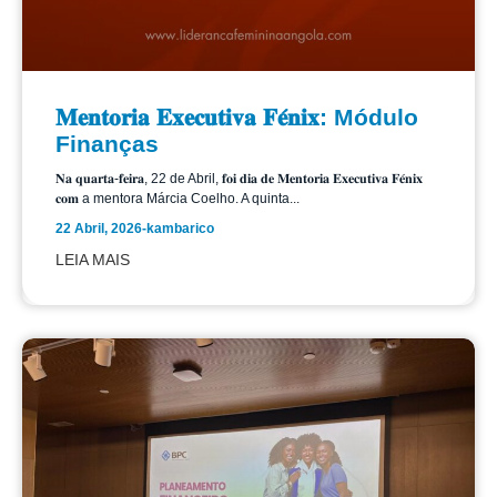
𝐌𝐞𝐧𝐭𝐨𝐫𝐢𝐚 𝐄𝐱𝐞𝐜𝐮𝐭𝐢𝐯𝐚 𝐅𝐞́𝐧𝐢𝐱: Módulo
Finanças
𝐍𝐚 𝐪𝐮𝐚𝐫𝐭𝐚-𝐟𝐞𝐢𝐫𝐚, 22 de Abril, 𝐟𝐨𝐢 𝐝𝐢𝐚 𝐝𝐞 𝐌𝐞𝐧𝐭𝐨𝐫𝐢𝐚 𝐄𝐱𝐞𝐜𝐮𝐭𝐢𝐯𝐚 𝐅𝐞́𝐧𝐢𝐱
𝐜𝐨𝐦 a mentora Márcia Coelho. A quinta...
22 Abril, 2026
-
kambarico
LEIA MAIS