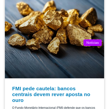
Notícias
FMI pede cautela: bancos
centrais devem rever aposta no
ouro
O Fundo Monetário Internacional (FMI) defende que os bancos