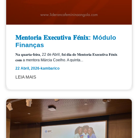
𝐌𝐞𝐧𝐭𝐨𝐫𝐢𝐚 𝐄𝐱𝐞𝐜𝐮𝐭𝐢𝐯𝐚 𝐅𝐞́𝐧𝐢𝐱: Módulo
Finanças
𝐍𝐚 𝐪𝐮𝐚𝐫𝐭𝐚-𝐟𝐞𝐢𝐫𝐚, 22 de Abril, 𝐟𝐨𝐢 𝐝𝐢𝐚 𝐝𝐞 𝐌𝐞𝐧𝐭𝐨𝐫𝐢𝐚 𝐄𝐱𝐞𝐜𝐮𝐭𝐢𝐯𝐚 𝐅𝐞́𝐧𝐢𝐱
𝐜𝐨𝐦 a mentora Márcia Coelho. A quinta...
22 Abril, 2026
-
kambarico
LEIA MAIS