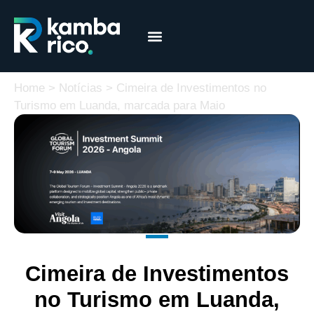
Márcia Coelho
Educação Financeira
Home
>
Notícias
>
Cimeira de Investimentos no
Turismo em Luanda, marcada para Maio
Cimeira de Investimentos
no Turismo em Luanda,