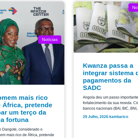
Not
Notícias
Kwanza passa a
integrar sistema 
pagamentos da
SADC
omem mais rico
Angola deu um passo important
fortalecimento da sua moeda. Ci
 África, pretende
bancos nacionais (BAI, BIC, BNI,.
ar um terço da
29 Julho, 2026
-
kambarico
a fortuna
o Dangote, considerado o
m mais rico de África, pretende