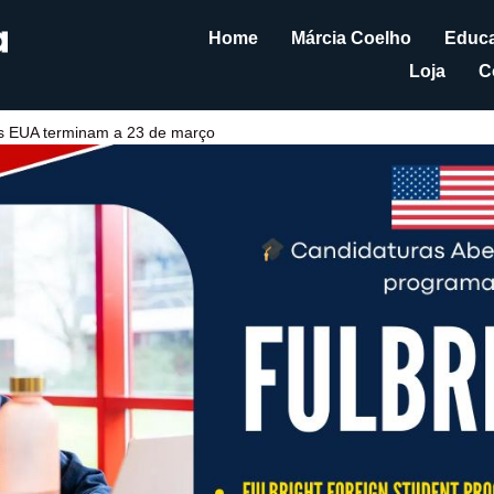
Home
Márcia Coelho
Educa
Loja
C
os EUA terminam a 23 de março