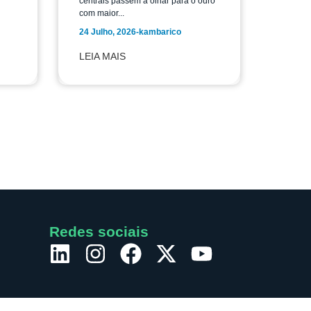
centrais passem a olhar para o ouro
com maior...
24 Julho, 2026
-
kambarico
LEIA MAIS
Redes sociais