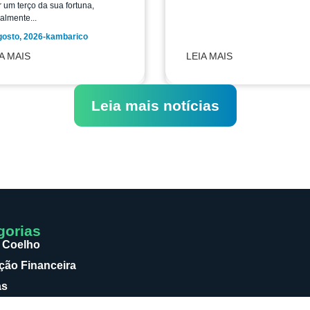
 um terço da sua fortuna,
almente...
gosto, 2026
-
kambarico
A MAIS
LEIA MAIS
Leia mais notícias
gorias
 Coelho
ão Financeira
as