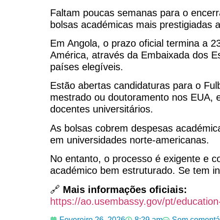
Faltam poucas semanas para o encerr
bolsas académicas mais prestigiadas a
Em Angola, o prazo oficial termina a 2
América, através da Embaixada dos Es
países elegíveis.
Estão abertas candidaturas para o Ful
mestrado ou doutoramento nos EUA, e p
docentes universitários.
As bolsas cobrem despesas académicas
em universidades norte-americanas.
No entanto, o processo é exigente e 
académico bem estruturado. Se tem int
🔗
Mais informações oficiais:
https://ao.usembassy.gov/pt/education-
Fevereiro 26, 2026
8:29 am
Sem comentá