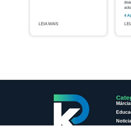
doar
actu
4 A
LEIA MAIS
LEI
Cate
Márcia
Educaç
Notici
Loja