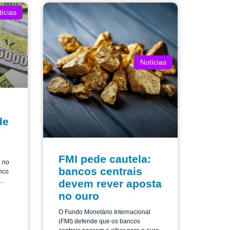
ícias
Notícias
de
FMI pede cautela:
e no
bancos centrais
nco
..
devem rever aposta
no ouro
O Fundo Monetário Internacional
(FMI) defende que os bancos