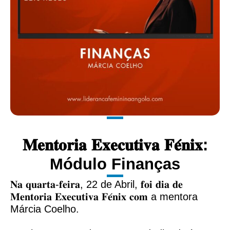
𝐌𝐞𝐧𝐭𝐨𝐫𝐢𝐚 𝐄𝐱𝐞𝐜𝐮𝐭𝐢𝐯𝐚 𝐅𝐞́𝐧𝐢𝐱:
Módulo Finanças
𝐍𝐚 𝐪𝐮𝐚𝐫𝐭𝐚-𝐟𝐞𝐢𝐫𝐚, 22 de Abril, 𝐟𝐨𝐢 𝐝𝐢𝐚 𝐝𝐞
𝐌𝐞𝐧𝐭𝐨𝐫𝐢𝐚 𝐄𝐱𝐞𝐜𝐮𝐭𝐢𝐯𝐚 𝐅𝐞́𝐧𝐢𝐱 𝐜𝐨𝐦 a mentora
Márcia Coelho.