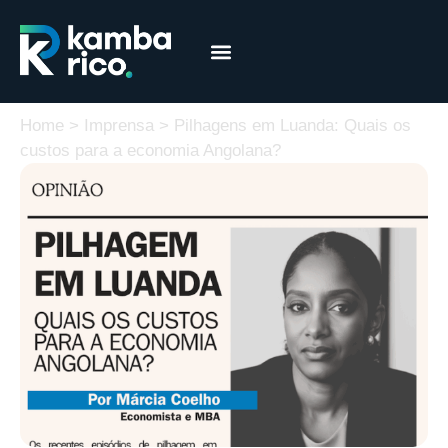
Márcia Coelho
Educação Financeira
Home
>
Imprensa
>
Pilhagens em Luanda: Quais os
custos para a economia Angolana?